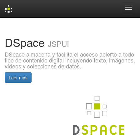
Skip
navigation
DSpace
JSPUI
DSpace almacena y facilita el acceso abierto a todo
tipo de contenido digital incluyendo texto, imágenes,
vídeos y colecciones de datos.
Leer más