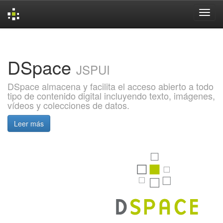
Skip
navigation
DSpace
JSPUI
DSpace almacena y facilita el acceso abierto a todo
tipo de contenido digital incluyendo texto, imágenes,
vídeos y colecciones de datos.
Leer más