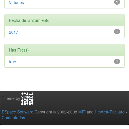
Virtudes
1
Fecha de lanzamiento
2017
1
Has File(s)
true
1
Theme by
DSpace Software
Copyright © 2002-2008
MIT
and
Hewlett-Packard
-
Comentarios