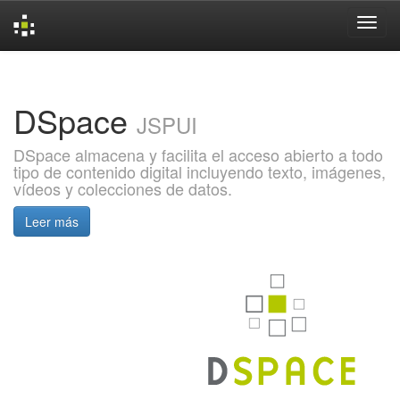
Skip
navigation
DSpace
JSPUI
DSpace almacena y facilita el acceso abierto a todo
tipo de contenido digital incluyendo texto, imágenes,
vídeos y colecciones de datos.
Leer más