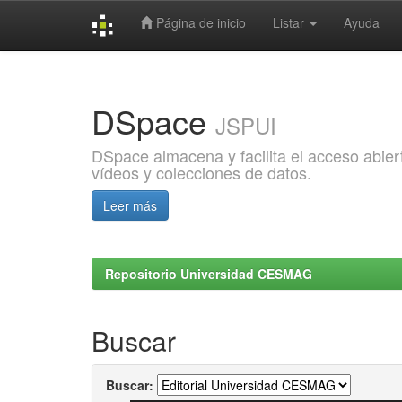
Página de inicio
Listar
Ayuda
Skip
navigation
DSpace
JSPUI
DSpace almacena y facilita el acceso abiert
vídeos y colecciones de datos.
Leer más
Repositorio Universidad CESMAG
Buscar
Buscar: