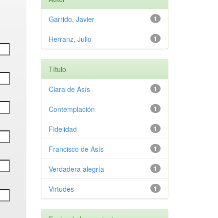
Garrido, Javier
1
Herranz, Julio
1
Título
Clara de Asís
1
Contemplación
1
Fidelidad
1
Francisco de Asís
1
Verdadera alegría
1
Virtudes
1