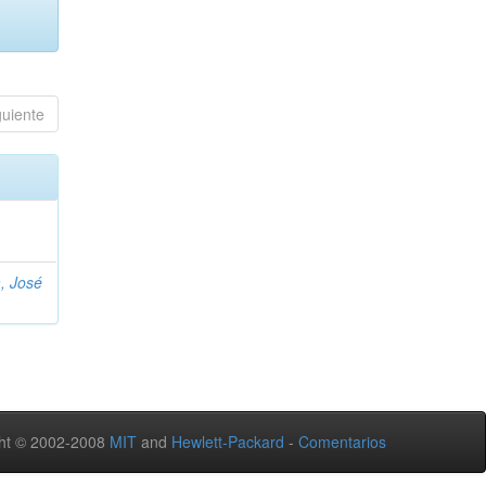
guiente
, José
ht © 2002-2008
MIT
and
Hewlett-Packard
-
Comentarios