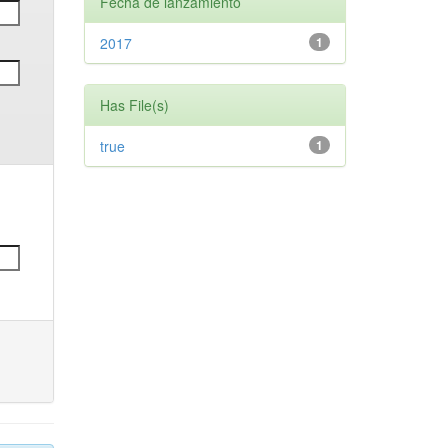
Fecha de lanzamiento
2017
1
Has File(s)
true
1