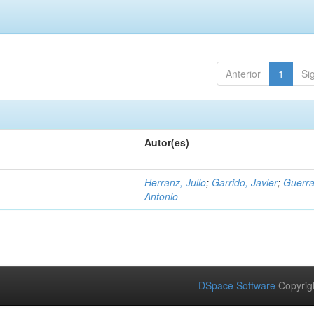
Anterior
1
Si
Autor(es)
Herranz, Julio
;
Garrido, Javier
;
Guerra
Antonio
DSpace Software
Copyrig