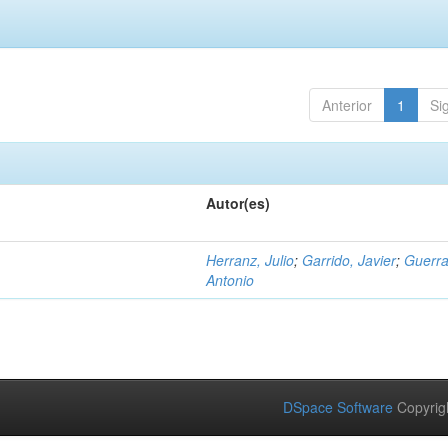
Anterior
1
Si
Autor(es)
Herranz, Julio
;
Garrido, Javier
;
Guerra
Antonio
DSpace Software
Copyrig