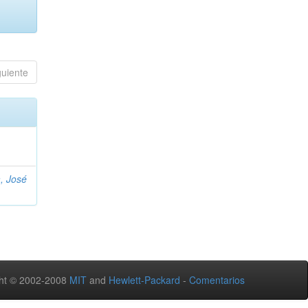
guiente
, José
ht © 2002-2008
MIT
and
Hewlett-Packard
-
Comentarios