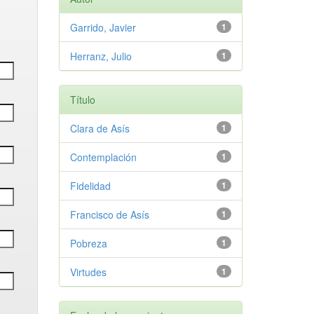
Garrido, Javier
1
Herranz, Julio
1
Título
Clara de Asís
1
Contemplación
1
Fidelidad
1
Francisco de Asís
1
Pobreza
1
Virtudes
1