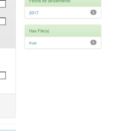
Fecha de lanzamiento
2017
1
Has File(s)
true
1