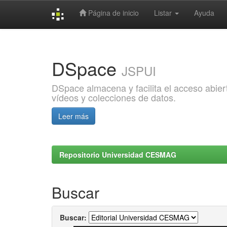
Página de inicio
Listar
Ayuda
Skip
navigation
DSpace
JSPUI
DSpace almacena y facilita el acceso abiert
vídeos y colecciones de datos.
Leer más
Repositorio Universidad CESMAG
Buscar
Buscar: