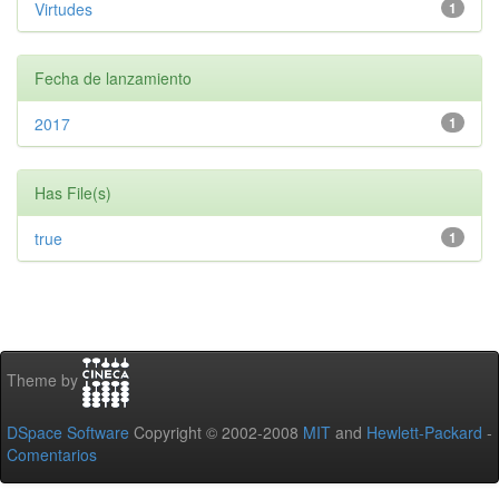
Virtudes
1
Fecha de lanzamiento
2017
1
Has File(s)
true
1
Theme by
DSpace Software
Copyright © 2002-2008
MIT
and
Hewlett-Packard
-
Comentarios