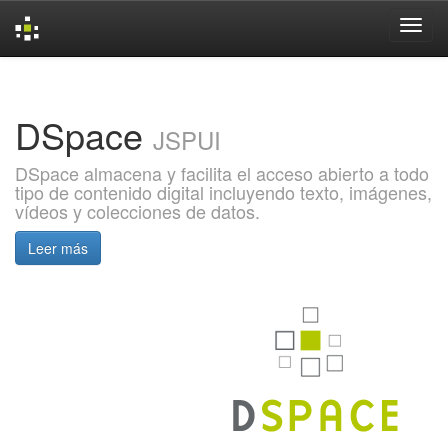
Skip
navigation
DSpace
JSPUI
DSpace almacena y facilita el acceso abierto a todo
tipo de contenido digital incluyendo texto, imágenes,
vídeos y colecciones de datos.
Leer más