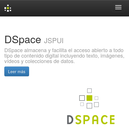
Skip
navigation
DSpace
JSPUI
DSpace almacena y facilita el acceso abierto a todo
tipo de contenido digital incluyendo texto, imágenes,
vídeos y colecciones de datos.
Leer más