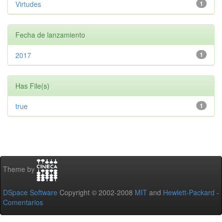
Virtudes
1
Fecha de lanzamiento
2017
1
Has File(s)
true
1
Theme by
DSpace Software
Copyright © 2002-2008
MIT
and
Hewlett-Packard
-
Comentarios