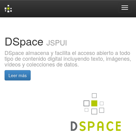
Skip
navigation
DSpace
JSPUI
DSpace almacena y facilita el acceso abierto a todo
tipo de contenido digital incluyendo texto, imágenes,
vídeos y colecciones de datos.
Leer más