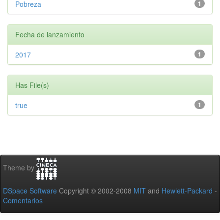
Pobreza
1
Fecha de lanzamiento
2017
1
Has File(s)
true
1
Theme by
DSpace Software
Copyright © 2002-2008
MIT
and
Hewlett-Packard
-
Comentarios