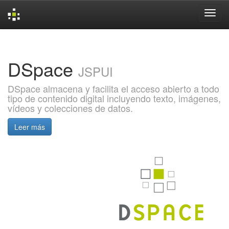
Skip
navigation
DSpace
JSPUI
DSpace almacena y facilita el acceso abierto a todo
tipo de contenido digital incluyendo texto, imágenes,
vídeos y colecciones de datos.
Leer más