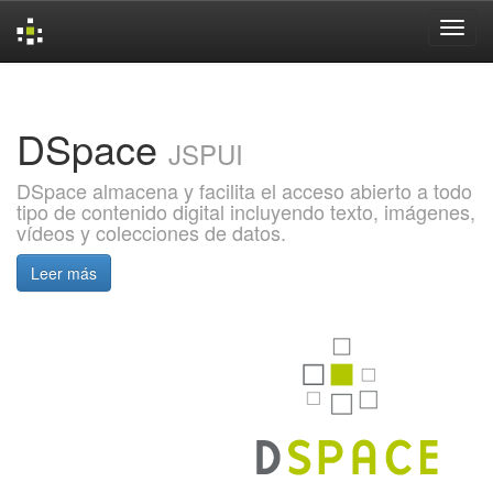
Skip
navigation
DSpace
JSPUI
DSpace almacena y facilita el acceso abierto a todo
tipo de contenido digital incluyendo texto, imágenes,
vídeos y colecciones de datos.
Leer más