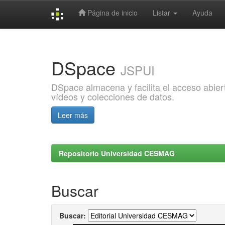
Página de inicio
Listar
Ayuda
Skip
navigation
DSpace
JSPUI
DSpace almacena y facilita el acceso abiert
vídeos y colecciones de datos.
Leer más
Repositorio Universidad CESMAG
Buscar
Buscar: