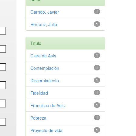
Garrido, Javier
1
Herranz, Julio
1
Título
Clara de Asís
1
Contemplación
1
Discernimiento
1
Fidelidad
1
Francisco de Asís
1
Pobreza
1
Proyecto de vida
1