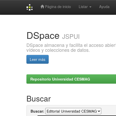
Página de inicio
Listar
Ayuda
Skip
navigation
DSpace
JSPUI
DSpace almacena y facilita el acceso abiert
vídeos y colecciones de datos.
Leer más
Repositorio Universidad CESMAG
Buscar
Buscar: