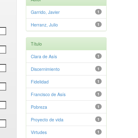
Garrido, Javier
1
Herranz, Julio
1
Título
Clara de Asís
1
Discernimiento
1
Fidelidad
1
Francisco de Asís
1
Pobreza
1
Proyecto de vida
1
Virtudes
1