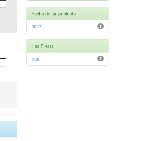
Fecha de lanzamiento
2017
1
Has File(s)
true
1