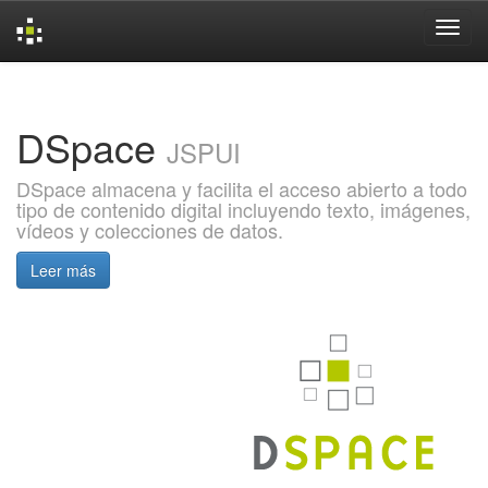
Skip
navigation
DSpace
JSPUI
DSpace almacena y facilita el acceso abierto a todo
tipo de contenido digital incluyendo texto, imágenes,
vídeos y colecciones de datos.
Leer más