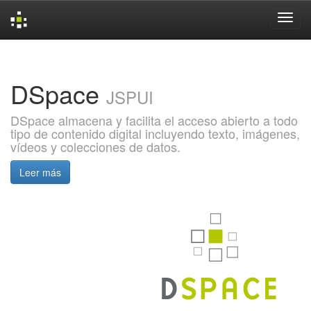
Skip
navigation
DSpace
JSPUI
DSpace almacena y facilita el acceso abierto a todo
tipo de contenido digital incluyendo texto, imágenes,
vídeos y colecciones de datos.
Leer más