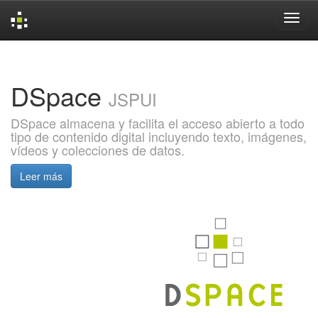
Skip
navigation
DSpace
JSPUI
DSpace almacena y facilita el acceso abierto a todo
tipo de contenido digital incluyendo texto, imágenes,
vídeos y colecciones de datos.
Leer más