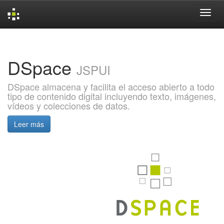
Skip
navigation
DSpace
JSPUI
DSpace almacena y facilita el acceso abierto a todo
tipo de contenido digital incluyendo texto, imágenes,
vídeos y colecciones de datos.
Leer más