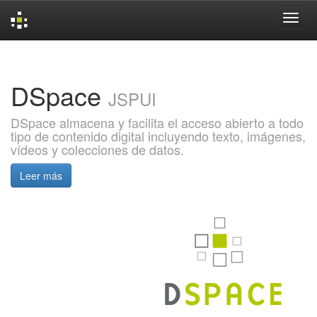
Skip
navigation
DSpace
JSPUI
DSpace almacena y facilita el acceso abierto a todo
tipo de contenido digital incluyendo texto, imágenes,
vídeos y colecciones de datos.
Leer más