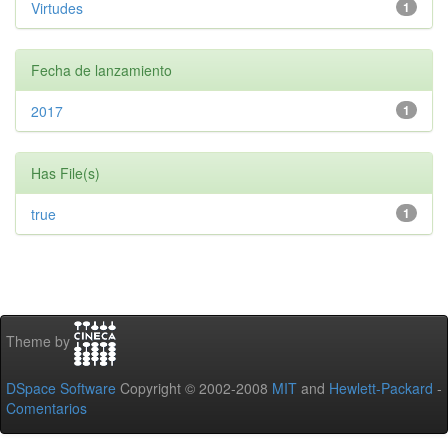
Virtudes
1
Fecha de lanzamiento
2017
1
Has File(s)
true
1
Theme by
DSpace Software
Copyright © 2002-2008
MIT
and
Hewlett-Packard
-
Comentarios