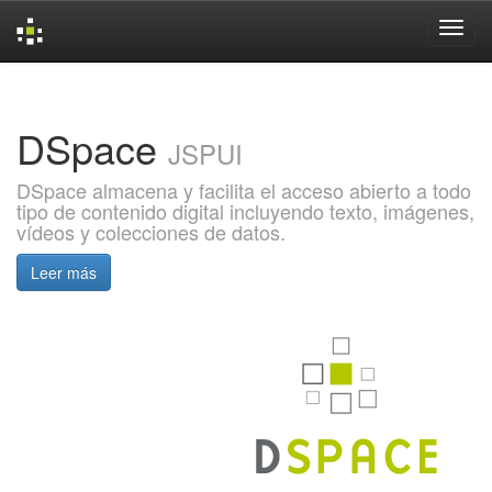
Skip
navigation
DSpace
JSPUI
DSpace almacena y facilita el acceso abierto a todo
tipo de contenido digital incluyendo texto, imágenes,
vídeos y colecciones de datos.
Leer más