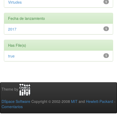
Virtudes
1
Fecha de lanzamiento
2017
1
Has File(s)
true
1
Theme by
DSpace Software
Copyright © 2002-2008
MIT
and
Hewlett-Packard
-
Comentarios