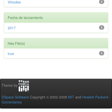
Virtudes
1
Fecha de lanzamiento
2017
1
Has File(s)
true
1
Theme by
DSpace Software
Copyright © 2002-2008
MIT
and
Hewlett-Packard
-
Comentarios