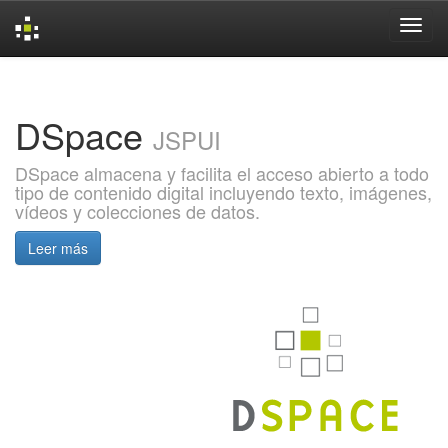
Skip
navigation
DSpace
JSPUI
DSpace almacena y facilita el acceso abierto a todo
tipo de contenido digital incluyendo texto, imágenes,
vídeos y colecciones de datos.
Leer más