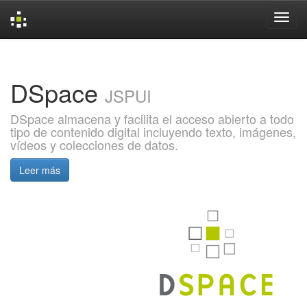
Skip
navigation
DSpace
JSPUI
DSpace almacena y facilita el acceso abierto a todo
tipo de contenido digital incluyendo texto, imágenes,
vídeos y colecciones de datos.
Leer más