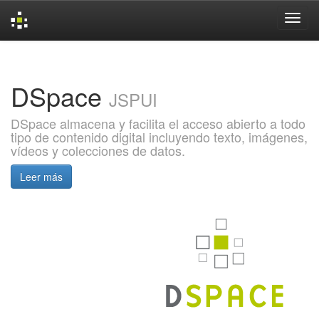
Skip
navigation
DSpace
JSPUI
DSpace almacena y facilita el acceso abierto a todo
tipo de contenido digital incluyendo texto, imágenes,
vídeos y colecciones de datos.
Leer más