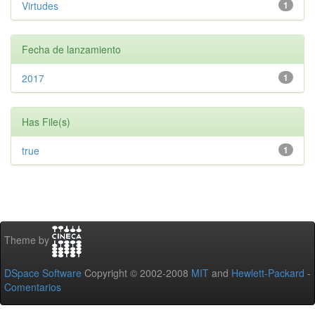
Virtudes
1
Fecha de lanzamiento
2017
1
Has File(s)
true
1
Theme by
DSpace Software
Copyright © 2002-2008
MIT
and
Hewlett-Packard
-
Comentarios