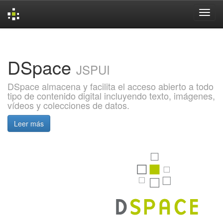
Skip
navigation
DSpace
JSPUI
DSpace almacena y facilita el acceso abierto a todo
tipo de contenido digital incluyendo texto, imágenes,
vídeos y colecciones de datos.
Leer más