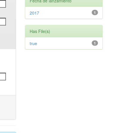
Fecha de lanzamiento
2017
1
Has File(s)
true
1