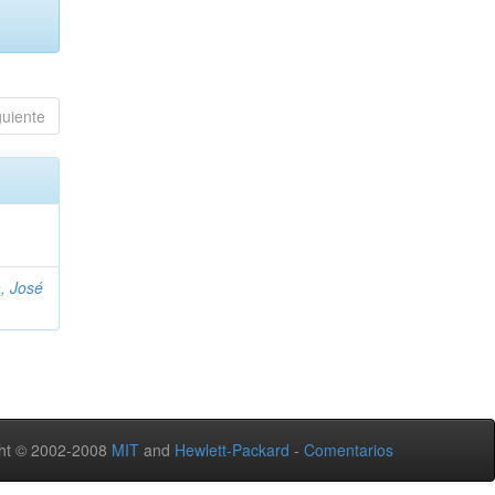
guiente
, José
ht © 2002-2008
MIT
and
Hewlett-Packard
-
Comentarios