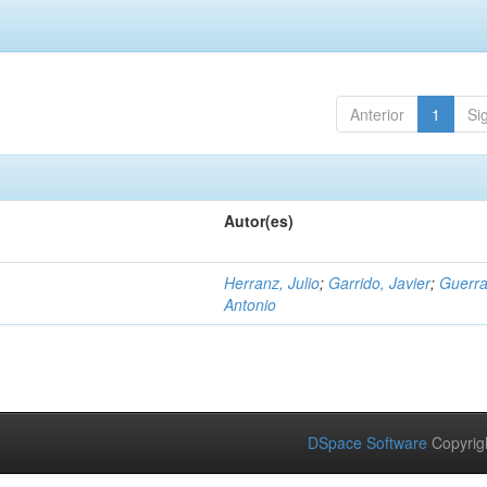
Anterior
1
Si
Autor(es)
Herranz, Julio
;
Garrido, Javier
;
Guerra
Antonio
DSpace Software
Copyrig