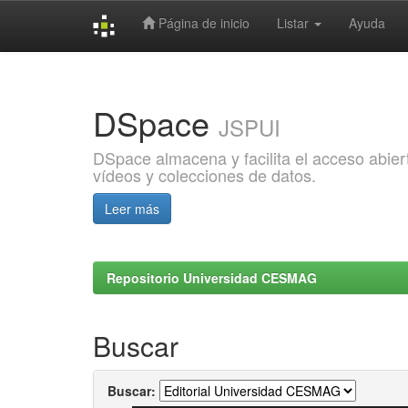
Página de inicio
Listar
Ayuda
Skip
navigation
DSpace
JSPUI
DSpace almacena y facilita el acceso abiert
vídeos y colecciones de datos.
Leer más
Repositorio Universidad CESMAG
Buscar
Buscar: