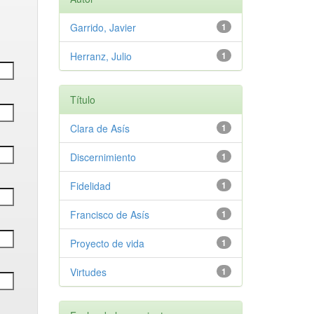
Garrido, Javier
1
Herranz, Julio
1
Título
Clara de Asís
1
Discernimiento
1
Fidelidad
1
Francisco de Asís
1
Proyecto de vida
1
Virtudes
1