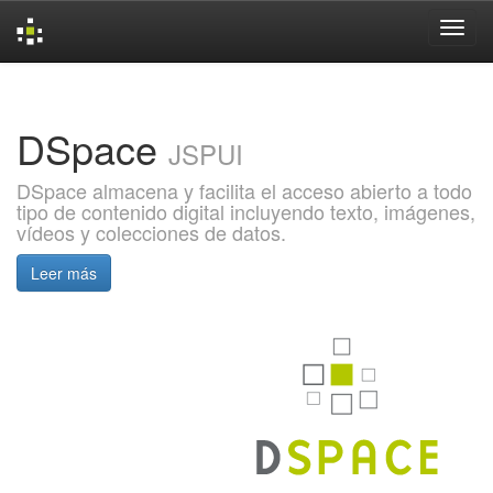
Skip
navigation
DSpace
JSPUI
DSpace almacena y facilita el acceso abierto a todo
tipo de contenido digital incluyendo texto, imágenes,
vídeos y colecciones de datos.
Leer más