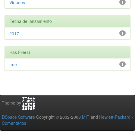
Virtudes
1
Fecha de lanzamiento
2017
1
Has File(s)
true
1
Theme by
DSpace Software
Copyright © 2002-2008
MIT
and
Hewlett-Packard
-
Comentarios