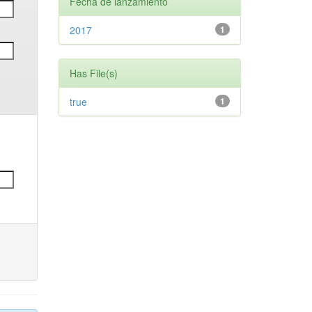
Fecha de lanzamiento
2017
1
Has File(s)
true
1