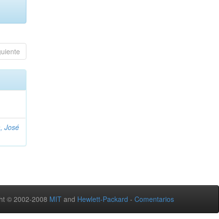
guiente
, José
ht © 2002-2008
MIT
and
Hewlett-Packard
-
Comentarios