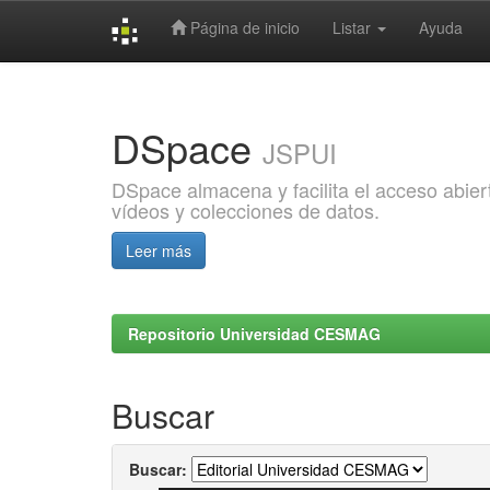
Página de inicio
Listar
Ayuda
Skip
navigation
DSpace
JSPUI
DSpace almacena y facilita el acceso abiert
vídeos y colecciones de datos.
Leer más
Repositorio Universidad CESMAG
Buscar
Buscar: