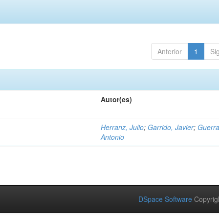
Anterior
1
Si
Autor(es)
Herranz, Julio
;
Garrido, Javier
;
Guerra
Antonio
DSpace Software
Copyrig