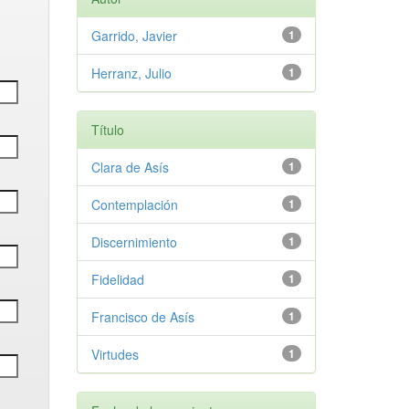
Garrido, Javier
1
Herranz, Julio
1
Título
Clara de Asís
1
Contemplación
1
Discernimiento
1
Fidelidad
1
Francisco de Asís
1
Virtudes
1