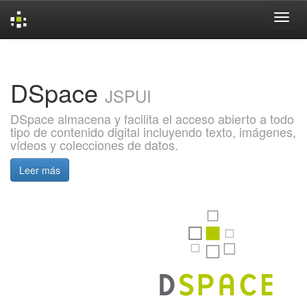
Skip
navigation
DSpace
JSPUI
DSpace almacena y facilita el acceso abierto a todo
tipo de contenido digital incluyendo texto, imágenes,
vídeos y colecciones de datos.
Leer más