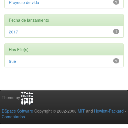
Proyecto de vida
1
Fecha de lanzamiento
2017
1
Has File(s)
true
1
Theme by
DSpace Software
Copyright © 2002-2008
MIT
and
Hewlett-Packard
-
Comentarios