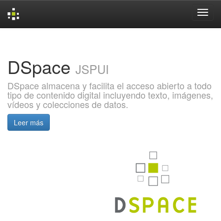
Skip
navigation
DSpace
JSPUI
DSpace almacena y facilita el acceso abierto a todo
tipo de contenido digital incluyendo texto, imágenes,
vídeos y colecciones de datos.
Leer más