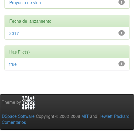
Proyecto de vida
1
Fecha de lanzamiento
2017
1
Has File(s)
true
1
Theme by
DSpace Software
Copyright © 2002-2008
MIT
and
Hewlett-Packard
-
Comentarios