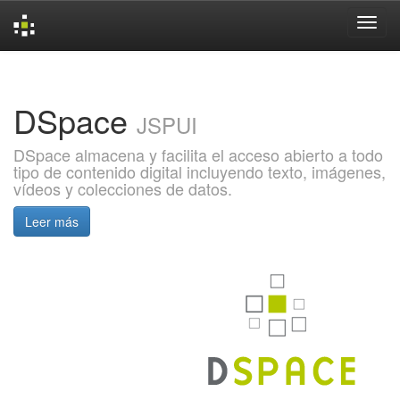
Skip
navigation
DSpace
JSPUI
DSpace almacena y facilita el acceso abierto a todo
tipo de contenido digital incluyendo texto, imágenes,
vídeos y colecciones de datos.
Leer más