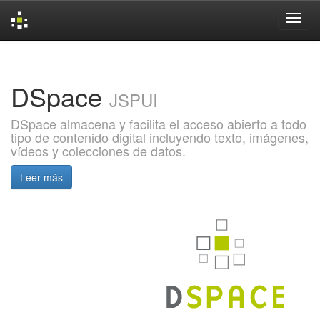
Skip
navigation
DSpace
JSPUI
DSpace almacena y facilita el acceso abierto a todo
tipo de contenido digital incluyendo texto, imágenes,
vídeos y colecciones de datos.
Leer más