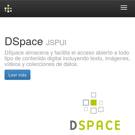
Skip
navigation
DSpace
JSPUI
DSpace almacena y facilita el acceso abierto a todo
tipo de contenido digital incluyendo texto, imágenes,
vídeos y colecciones de datos.
Leer más