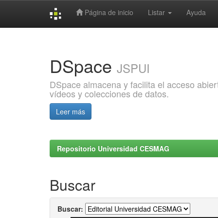
Página de inicio
Listar
Ayuda
Skip
navigation
DSpace
JSPUI
DSpace almacena y facilita el acceso abiert
vídeos y colecciones de datos.
Leer más
Repositorio Universidad CESMAG
Buscar
Buscar: