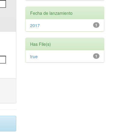
Fecha de lanzamiento
2017
1
Has File(s)
true
1