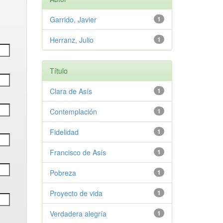
Garrido, Javier
1
Herranz, Julio
1
Título
Clara de Asís
1
Contemplación
1
Fidelidad
1
Francisco de Asís
1
Pobreza
1
Proyecto de vida
1
Verdadera alegría
1