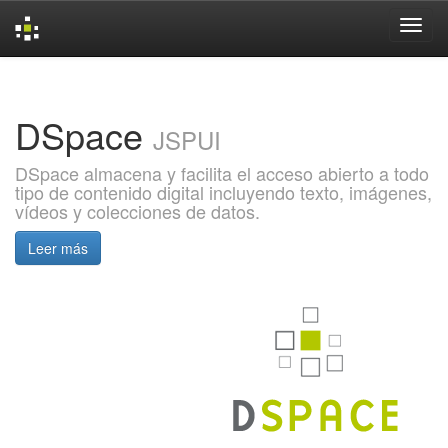
Skip
navigation
DSpace
JSPUI
DSpace almacena y facilita el acceso abierto a todo
tipo de contenido digital incluyendo texto, imágenes,
vídeos y colecciones de datos.
Leer más