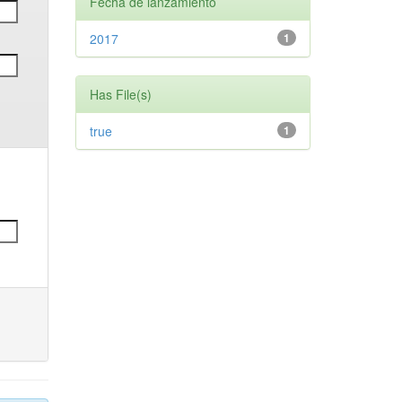
Fecha de lanzamiento
2017
1
Has File(s)
true
1