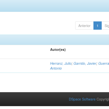
Anterior
1
Si
Autor(es)
Herranz, Julio
;
Garrido, Javier
;
Guerra
Antonio
DSpace Software
Copyrig