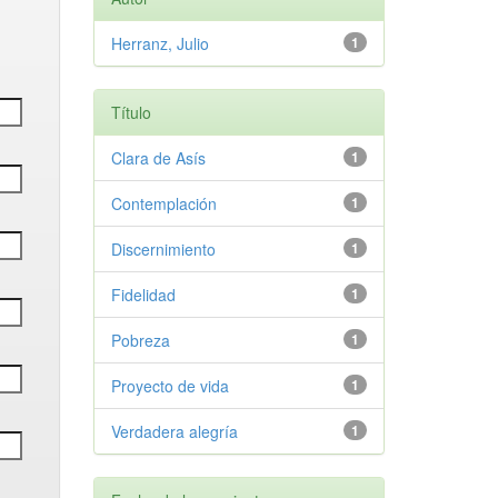
Herranz, Julio
1
Título
Clara de Asís
1
Contemplación
1
Discernimiento
1
Fidelidad
1
Pobreza
1
Proyecto de vida
1
Verdadera alegría
1