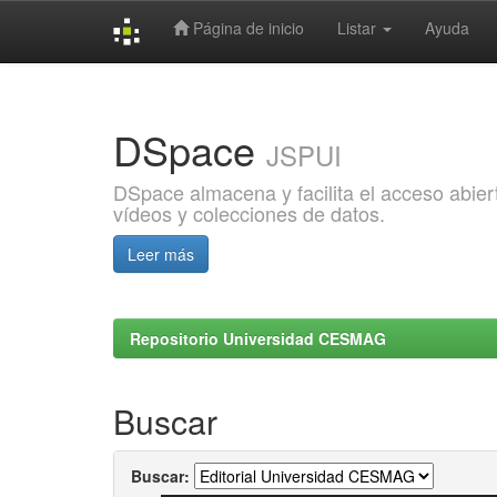
Página de inicio
Listar
Ayuda
Skip
navigation
DSpace
JSPUI
DSpace almacena y facilita el acceso abiert
vídeos y colecciones de datos.
Leer más
Repositorio Universidad CESMAG
Buscar
Buscar: