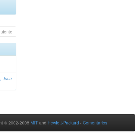
guiente
, José
ht © 2002-2008
MIT
and
Hewlett-Packard
-
Comentarios