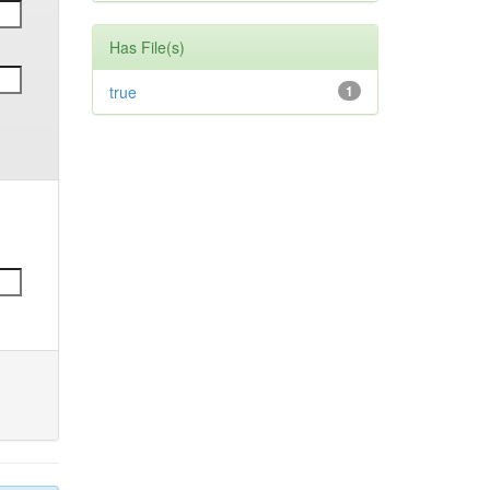
Has File(s)
true
1