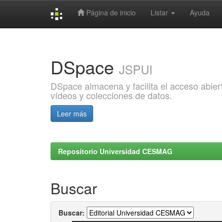
Página de inicio
Listar
Ayuda
Skip
navigation
DSpace
JSPUI
DSpace almacena y facilita el acceso abiert
vídeos y colecciones de datos.
Leer más
Repositorio Universidad CESMAG
Buscar
Buscar: