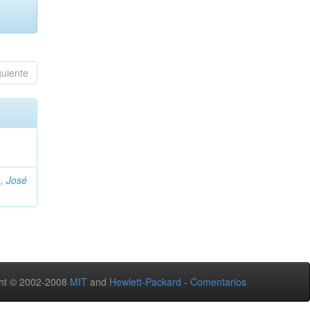
guiente
, José
ht © 2002-2008
MIT
and
Hewlett-Packard
-
Comentarios