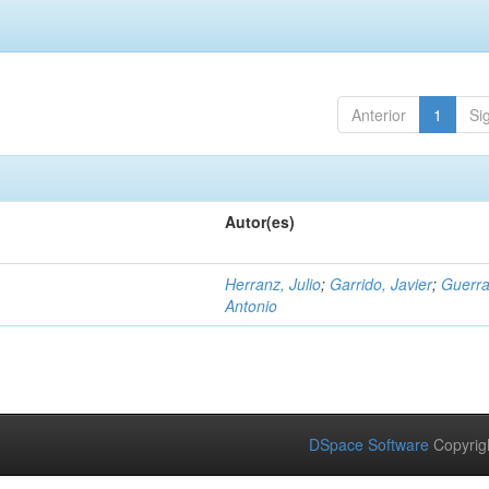
Anterior
1
Si
Autor(es)
Herranz, Julio
;
Garrido, Javier
;
Guerra
Antonio
DSpace Software
Copyrig