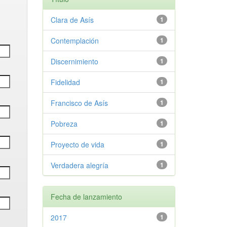
Clara de Asís
1
Contemplación
1
Discernimiento
1
Fidelidad
1
Francisco de Asís
1
Pobreza
1
Proyecto de vida
1
Verdadera alegría
1
Fecha de lanzamiento
2017
1