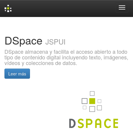
Skip
navigation
DSpace
JSPUI
DSpace almacena y facilita el acceso abierto a todo
tipo de contenido digital incluyendo texto, imágenes,
vídeos y colecciones de datos.
Leer más