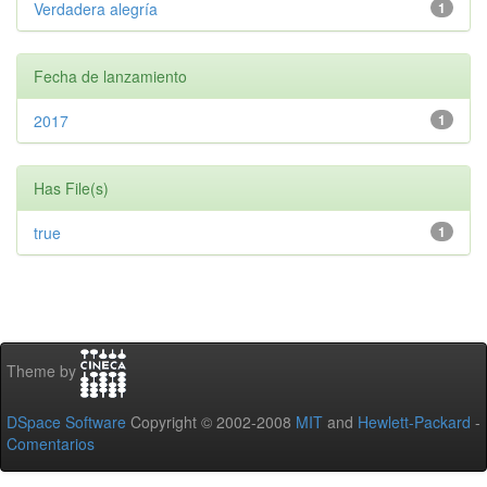
Verdadera alegría
1
Fecha de lanzamiento
2017
1
Has File(s)
true
1
Theme by
DSpace Software
Copyright © 2002-2008
MIT
and
Hewlett-Packard
-
Comentarios