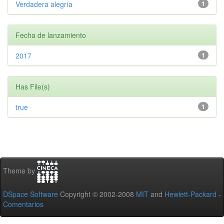
Verdadera alegría
1
Fecha de lanzamiento
2017
1
Has File(s)
true
1
Theme by
DSpace Software
Copyright © 2002-2008
MIT
and
Hewlett-Packard
-
Comentarios