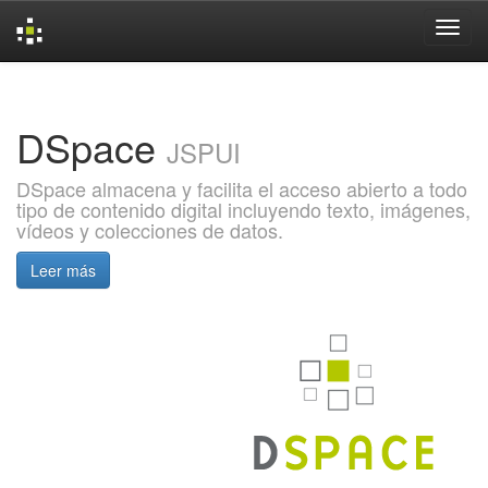
Skip
navigation
DSpace
JSPUI
DSpace almacena y facilita el acceso abierto a todo
tipo de contenido digital incluyendo texto, imágenes,
vídeos y colecciones de datos.
Leer más