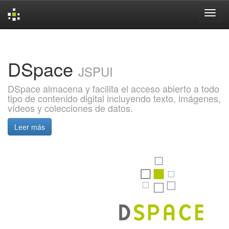
Skip
navigation
DSpace
JSPUI
DSpace almacena y facilita el acceso abierto a todo
tipo de contenido digital incluyendo texto, imágenes,
vídeos y colecciones de datos.
Leer más