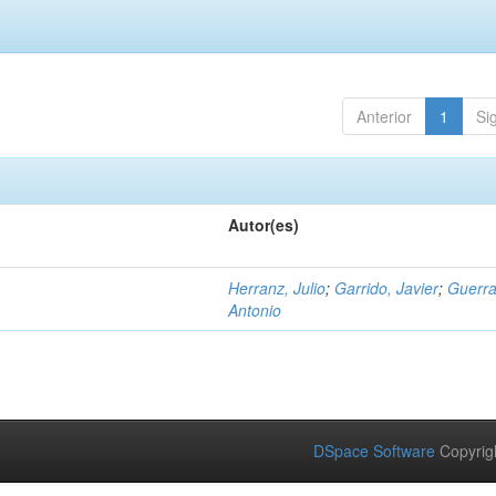
Anterior
1
Si
Autor(es)
Herranz, Julio
;
Garrido, Javier
;
Guerra
Antonio
DSpace Software
Copyrig