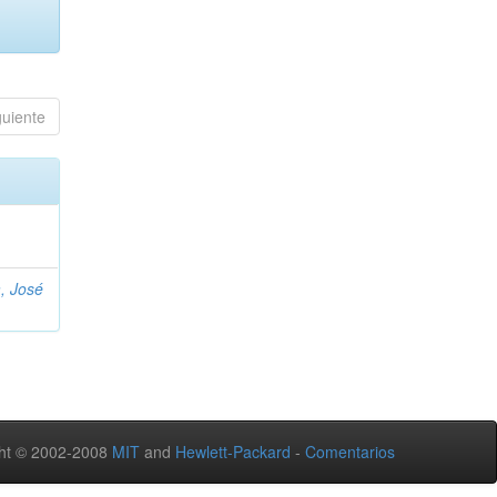
guiente
, José
ht © 2002-2008
MIT
and
Hewlett-Packard
-
Comentarios