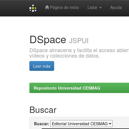
Página de inicio
Listar
Ayuda
Skip
navigation
DSpace
JSPUI
DSpace almacena y facilita el acceso abiert
vídeos y colecciones de datos.
Leer más
Repositorio Universidad CESMAG
Buscar
Buscar: