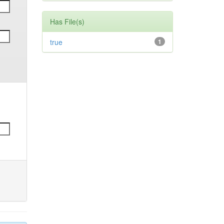
Has File(s)
true
1