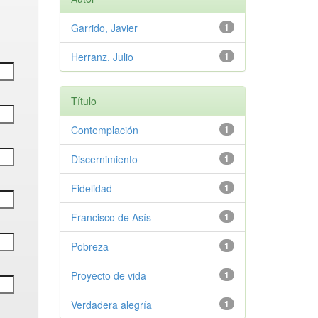
Garrido, Javier
1
Herranz, Julio
1
Título
Contemplación
1
Discernimiento
1
Fidelidad
1
Francisco de Asís
1
Pobreza
1
Proyecto de vida
1
Verdadera alegría
1