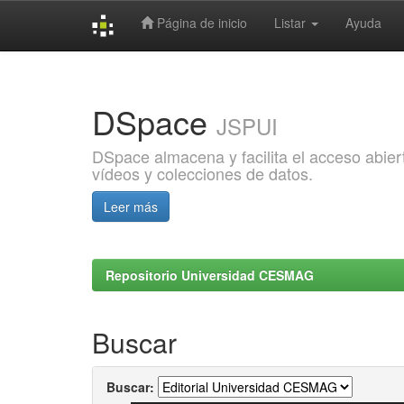
Página de inicio
Listar
Ayuda
Skip
navigation
DSpace
JSPUI
DSpace almacena y facilita el acceso abiert
vídeos y colecciones de datos.
Leer más
Repositorio Universidad CESMAG
Buscar
Buscar: