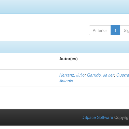
Anterior
1
Si
Autor(es)
Herranz, Julio
;
Garrido, Javier
;
Guerra
Antonio
DSpace Software
Copyrig