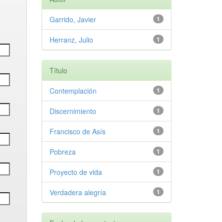
Garrido, Javier
1
Herranz, Julio
1
Título
Contemplación
1
Discernimiento
1
Francisco de Asís
1
Pobreza
1
Proyecto de vida
1
Verdadera alegría
1