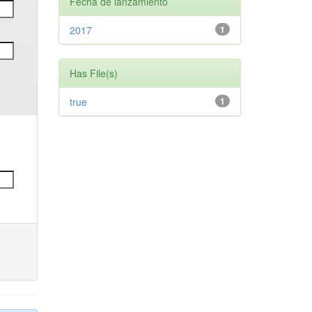
Fecha de lanzamiento
2017
1
Has File(s)
true
1