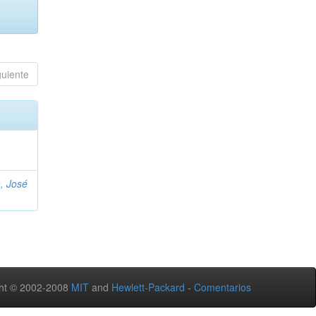
guiente
, José
ht © 2002-2008
MIT
and
Hewlett-Packard
-
Comentarios