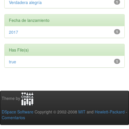
Verdadera alegría
1
Fecha de lanzamiento
2017
1
Has File(s)
true
1
Theme by
DSpace Software
Copyright © 2002-2008
MIT
and
Hewlett-Packard
-
Comentarios