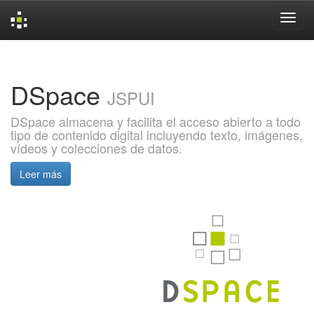
Skip
navigation
DSpace
JSPUI
DSpace almacena y facilita el acceso abierto a todo
tipo de contenido digital incluyendo texto, imágenes,
vídeos y colecciones de datos.
Leer más