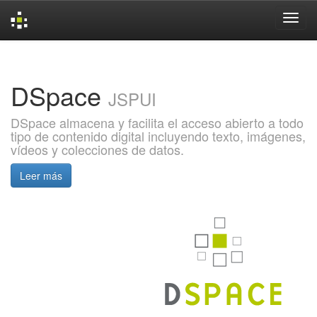
Skip
navigation
DSpace
JSPUI
DSpace almacena y facilita el acceso abierto a todo
tipo de contenido digital incluyendo texto, imágenes,
vídeos y colecciones de datos.
Leer más