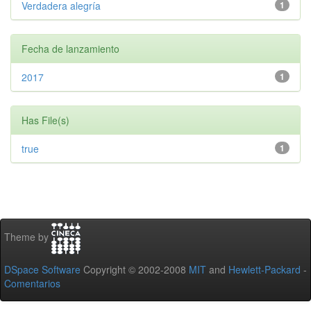
Verdadera alegría
1
Fecha de lanzamiento
2017
1
Has File(s)
true
1
Theme by
DSpace Software
Copyright © 2002-2008
MIT
and
Hewlett-Packard
-
Comentarios