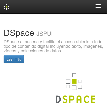
Skip
navigation
DSpace
JSPUI
DSpace almacena y facilita el acceso abierto a todo
tipo de contenido digital incluyendo texto, imágenes,
vídeos y colecciones de datos.
Leer más