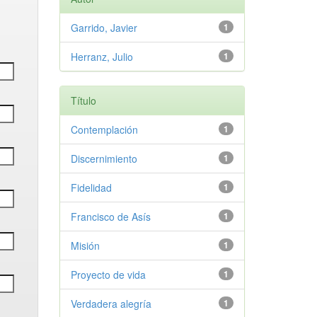
Garrido, Javier
1
Herranz, Julio
1
Título
Contemplación
1
Discernimiento
1
Fidelidad
1
Francisco de Asís
1
Misión
1
Proyecto de vida
1
Verdadera alegría
1