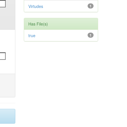
Virtudes
1
Has File(s)
true
1