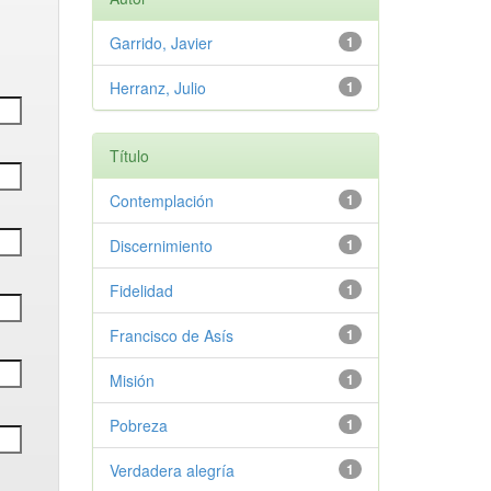
Garrido, Javier
1
Herranz, Julio
1
Título
Contemplación
1
Discernimiento
1
Fidelidad
1
Francisco de Asís
1
Misión
1
Pobreza
1
Verdadera alegría
1