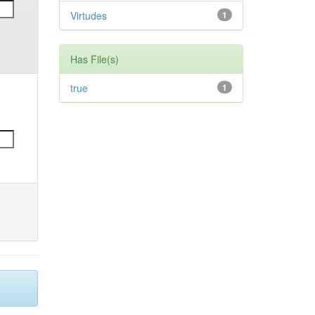
Virtudes
1
Has File(s)
true
1