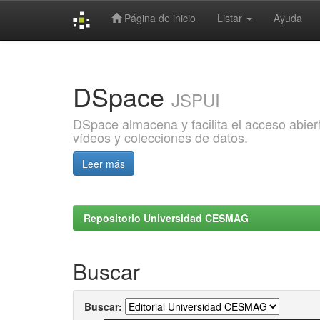
Página de inicio
Listar
Ayuda
Skip
navigation
DSpace
JSPUI
DSpace almacena y facilita el acceso abiert
vídeos y colecciones de datos.
Leer más
Repositorio Universidad CESMAG
Buscar
Buscar: