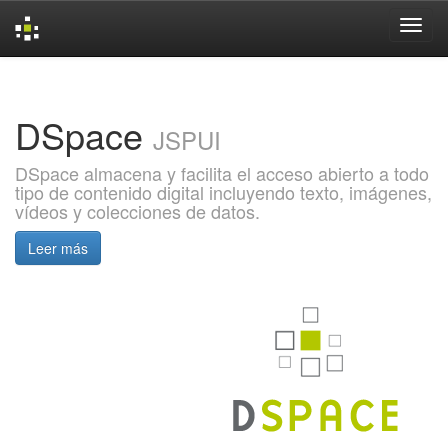
Skip
navigation
DSpace
JSPUI
DSpace almacena y facilita el acceso abierto a todo
tipo de contenido digital incluyendo texto, imágenes,
vídeos y colecciones de datos.
Leer más