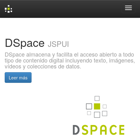
Skip
navigation
DSpace
JSPUI
DSpace almacena y facilita el acceso abierto a todo
tipo de contenido digital incluyendo texto, imágenes,
vídeos y colecciones de datos.
Leer más