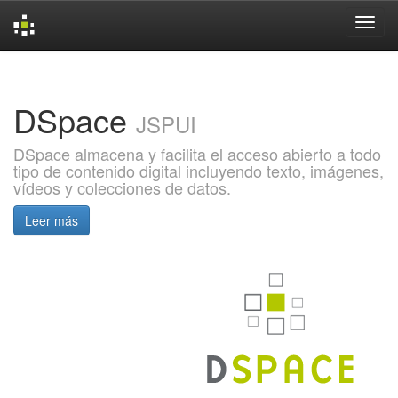
Skip
navigation
DSpace
JSPUI
DSpace almacena y facilita el acceso abierto a todo
tipo de contenido digital incluyendo texto, imágenes,
vídeos y colecciones de datos.
Leer más