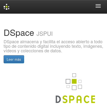
Skip
navigation
DSpace
JSPUI
DSpace almacena y facilita el acceso abierto a todo
tipo de contenido digital incluyendo texto, imágenes,
vídeos y colecciones de datos.
Leer más