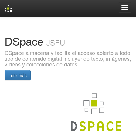
Skip
navigation
DSpace
JSPUI
DSpace almacena y facilita el acceso abierto a todo
tipo de contenido digital incluyendo texto, imágenes,
vídeos y colecciones de datos.
Leer más