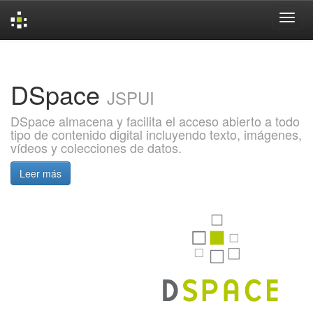
Skip
navigation
DSpace
JSPUI
DSpace almacena y facilita el acceso abierto a todo
tipo de contenido digital incluyendo texto, imágenes,
vídeos y colecciones de datos.
Leer más